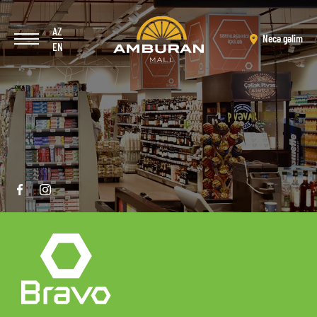
AZ
Necə gəlim
EN