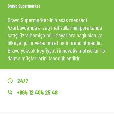
Bravo Supermarket
Bravo Supermarket-inin əsas məqsədi
Azərbaycanda ərzaq məhsullarının pərakəndə
satışı üzrə həmişə milli dəyərlərə bağlı olan və
ölkəyə qürur verən ən etibarlı brend olmaqdır.
Bravo yüksək keyfiyyətli innovativ məhsullar ilə
daima müştərilərini təəccübləndirir.
24/7
+994 12 404 25 48