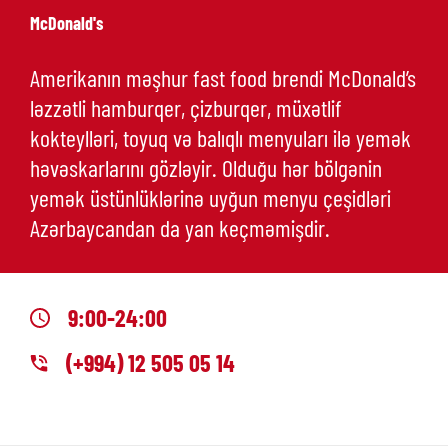
McDonald's
Amerikanın məşhur fast food brendi McDonald’s
ləzzətli hamburqer, çizburqer, müxətlif
kokteylləri, toyuq və balıqlı menyuları ilə yemək
həvəskarlarını gözləyir. Olduğu hər bölgənin
yemək üstünlüklərinə uyğun menyu çeşidləri
Azərbaycandan da yan keçməmişdir.
9:00-24:00
(+994) 12 505 05 14