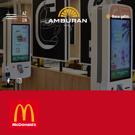
AZ
Necə gəlim
EN